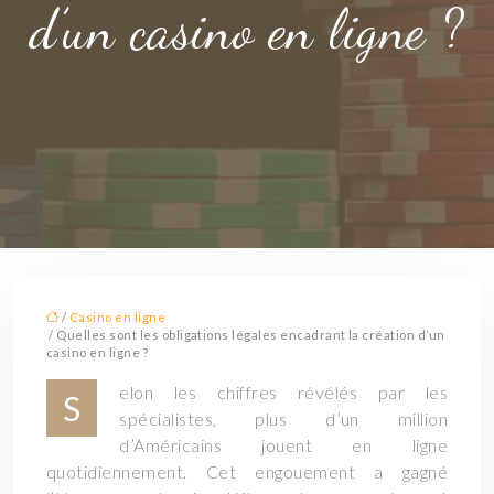
d’un casino en ligne ?
/
Casino en ligne
/ Quelles sont les obligations légales encadrant la création d’un
casino en ligne ?
elon les chiffres révélés par les
S
spécialistes, plus d’un million
d’Américains jouent en ligne
quotidiennement. Cet engouement a gagné