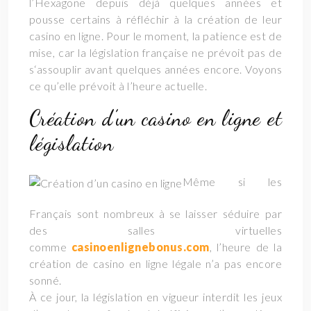
l’Hexagone depuis déjà quelques années et
pousse certains à réfléchir à la création de leur
casino en ligne.
Pour le moment, la patience est de
mise, car la législation française ne prévoit pas de
s‘assouplir avant quelques années encore. Voyons
ce qu’elle prévoit à l’heure actuelle.
Création d’un casino en ligne et
législation
Même si les
Français sont nombreux à se laisser séduire par
des salles virtuelles
comme
casinoenlignebonus.com
, l’heure de la
création de casino en ligne légale n’a pas encore
sonné.
À ce jour, la législation en vigueur interdit les jeux