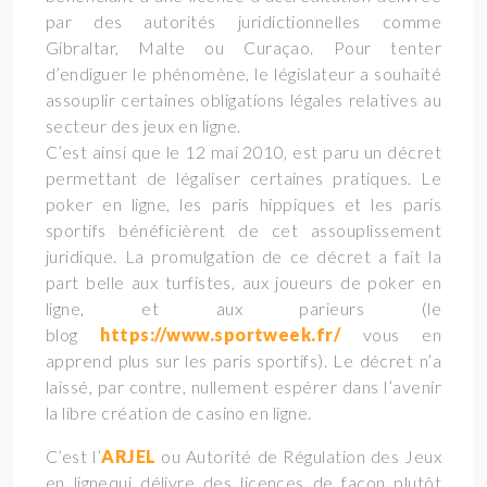
par des autorités juridictionnelles comme
Gibraltar, Malte ou Curaçao. Pour tenter
d’endiguer le phénomène, le législateur a souhaité
assouplir certaines obligations légales relatives au
secteur des jeux en ligne.
C’est ainsi que le 12 mai 2010, est paru un décret
permettant de légaliser certaines pratiques. Le
poker en ligne, les paris hippiques et les paris
sportifs bénéficièrent de cet assouplissement
juridique. La promulgation de ce décret a fait la
part belle aux turfistes, aux joueurs de poker en
ligne, et aux parieurs (le
blog
https://www.sportweek.fr/
vous en
apprend plus sur les paris sportifs). Le décret n’a
laissé, par contre, nullement espérer dans l’avenir
la libre création de casino en ligne.
C’est l’
ARJEL
ou Autorité de Régulation des Jeux
en lignequi délivre des licences de façon plutôt