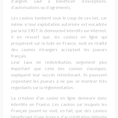
d’argent, sauf à bénéficier d’exceptions,
d’autorisations ou d’agréments.
Les casinos tombent sous le coup de ces lois, car
même si leur exploitation autorisée est encadrée
par la loi 1907, ils demeurent interdits sur internet.
Il en ressort que, les casinos en ligne qui
prospèrent sur la toile en France, sont en réalité
des casinos étrangers acceptant les joueurs
français.
Leur taux de redistribution, largement plus
important que celui des casinos classiques,
expliquent leur succès retentissant. Ils poussent
cependant les joueurs à ne pas se montrer très
regardants sur la réglementation.
La création d’un casino en ligne demeure donc
interdite en France. Les casinos sur lesquels les
Français jouent ne sont, en fait, que des casinos
bénéficiant d’une licence d’accréditation délivrée